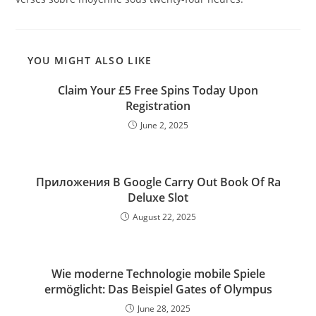
YOU MIGHT ALSO LIKE
Claim Your £5 Free Spins Today Upon
Registration
June 2, 2025
Приложения В Google Carry Out Book Of Ra
Deluxe Slot
August 22, 2025
Wie moderne Technologie mobile Spiele
ermöglicht: Das Beispiel Gates of Olympus
June 28, 2025