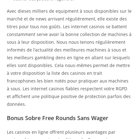
Avec dieses milliers de equipment à sous disponibles sur le
marché et de news arrivant régulièrement, elle existe des
titres pour tous nos goûts. Les internet casinos se battent
constamment serve avoir la bonne collection de machines à
sous à leur disposition. Nous nous tenons régulièrement
informés de l’actualité des meilleures machines à sous et
les meilleurs gambling dens en ligne en allant sur lesquels
elles sont disponibles. Cela nous-mêmes permet de mettre
à votre disposition la liste des casinos en trait
francophones les bien notés pour pratiquer aux machines
à sous. Les internet casinos fiables respectent votre RGPD
et affichent une politique positive de protection parfois des
données.
Bonus Sobre Free Rounds Sans Wager
Les casinos en ligne offrent plusieurs avantages par