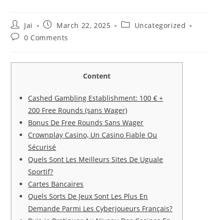
Jai
March 22, 2025
Uncategorized
0 Comments
Content
Cashed Gambling Establishment: 100 € +
200 Free Rounds (sans Wager)
Bonus De Free Rounds Sans Wager
Crownplay Casino, Un Casino Fiable Ou
Sécurisé
Quels Sont Les Meilleurs Sites De Uguale
Sportif?
Cartes Bancaires
Quels Sorts De Jeux Sont Les Plus En
Demande Parmi Les Cyberjoueurs Français?