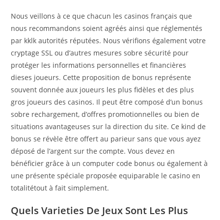
Nous veillons à ce que chacun les casinos français que
nous recommandons soient agréés ainsi que réglementés
par kklk autorités réputées. Nous vérifions également votre
cryptage SSL ou d’autres mesures sobre sécurité pour
protéger les informations personnelles et financières
dieses joueurs. Cette proposition de bonus représente
souvent donnée aux joueurs les plus fidèles et des plus
gros joueurs des casinos. Il peut être composé d’un bonus
sobre rechargement, d’offres promotionnelles ou bien de
situations avantageuses sur la direction du site. Ce kind de
bonus se révèle être offert au parieur sans que vous ayez
déposé de l’argent sur the compte. Vous devez en
bénéficier grâce à un computer code bonus ou également à
une présente spéciale proposée equiparable le casino en
totalitétout à fait simplement.
Quels Varieties De Jeux Sont Les Plus