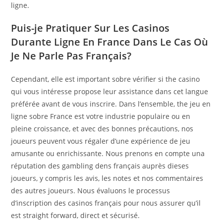
ligne.
Puis-je Pratiquer Sur Les Casinos
Durante Ligne En France Dans Le Cas Où
Je Ne Parle Pas Français?
Cependant, elle est important sobre vérifier si the casino
qui vous intéresse propose leur assistance dans cet langue
préférée avant de vous inscrire. Dans l’ensemble, the jeu en
ligne sobre France est votre industrie populaire ou en
pleine croissance, et avec des bonnes précautions, nos
joueurs peuvent vous régaler d’une expérience de jeu
amusante ou enrichissante. Nous prenons en compte una
réputation des gambling dens français auprès dieses
joueurs, y compris les avis, les notes et nos commentaires
des autres joueurs. Nous évaluons le processus
d’inscription des casinos français pour nous assurer qu’il
est straight forward, direct et sécurisé.