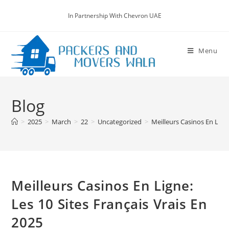
In Partnership With Chevron UAE
Menu
Blog
>
2025
>
March
>
22
>
Uncategorized
>
Meilleurs Casinos En Ligne
Meilleurs Casinos En Ligne:
Les 10 Sites Français Vrais En
2025