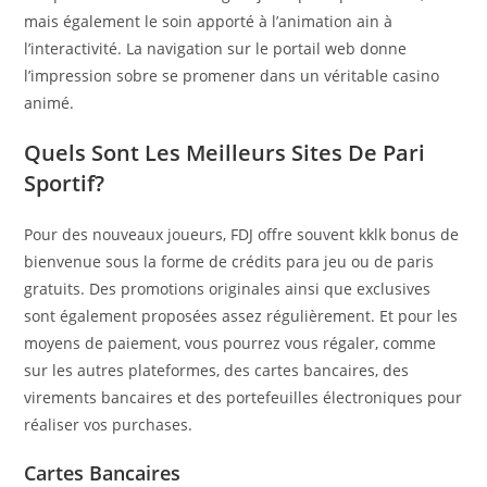
mais également le soin apporté à l’animation ain à
l’interactivité. La navigation sur le portail web donne
l’impression sobre se promener dans un véritable casino
animé.
Quels Sont Les Meilleurs Sites De Pari
Sportif?
Pour des nouveaux joueurs, FDJ offre souvent kklk bonus de
bienvenue sous la forme de crédits para jeu ou de paris
gratuits. Des promotions originales ainsi que exclusives
sont également proposées assez régulièrement. Et pour les
moyens de paiement, vous pourrez vous régaler, comme
sur les autres plateformes, des cartes bancaires, des
virements bancaires et des portefeuilles électroniques pour
réaliser vos purchases.
Cartes Bancaires