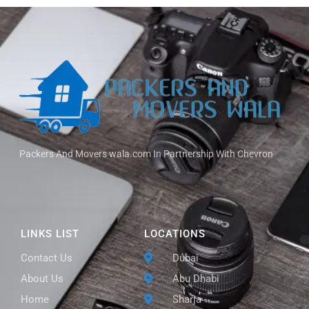
Packers And Movers wala.com In Partnership With Chevron
LINKS LIST
LOCATIONS
Contact Us
Dubai
About Us
Abu Dhabi
Home
Sharja