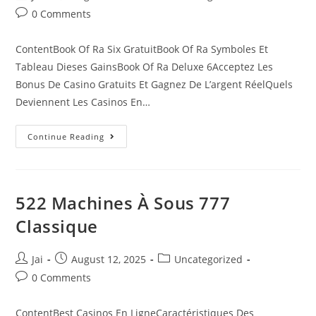
0 Comments
ContentBook Of Ra Six GratuitBook Of Ra Symboles Et
Tableau Dieses GainsBook Of Ra Deluxe 6Acceptez Les
Bonus De Casino Gratuits Et Gagnez De L’argent RéelQuels
Deviennent Les Casinos En…
Continue Reading
522 Machines À Sous 777
Classique
Jai
August 12, 2025
Uncategorized
0 Comments
ContentBest Casinos En LigneCaractéristiques Des