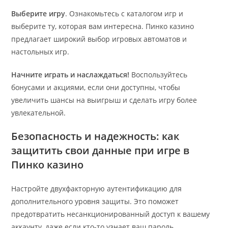
Выберите игру
. Ознакомьтесь с каталогом игр и
выберите ту, которая вам интересна. Пинко казино
предлагает широкий выбор игровых автоматов и
настольных игр.
Начните играть и наслаждаться!
Воспользуйтесь
бонусами и акциями, если они доступны, чтобы
увеличить шансы на выигрыш и сделать игру более
увлекательной.
Безопасность и надежность: как
защитить свои данные при игре в
Пинко казино
Настройте двухфакторную аутентификацию для
дополнительного уровня защиты. Это поможет
предотвратить несанкционированный доступ к вашему
аккаунту, даже если кто-то узнает ваш пароль.