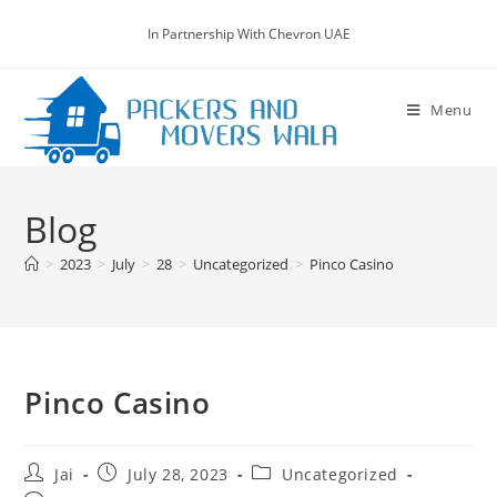
In Partnership With Chevron UAE
Menu
Blog
>
2023
>
July
>
28
>
Uncategorized
>
Pinco Casino
Pinco Casino
Jai
July 28, 2023
Uncategorized