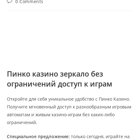
0 Comments
Пинко казино зеркало без
ограничений доступ к играм
Откройте для себя уникальное удобство с Пинко Казино.
Получите мгновенный доступ к разнообразным игровым
автоматам и живым казино-играм без каких-либо
ограничений.
Специальное предложение:
только сегодня, играйте на