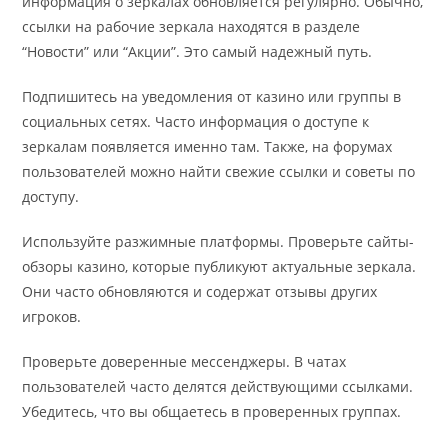
информация о зеркалах обновляется регулярно. Обычно,
ссылки на рабочие зеркала находятся в разделе
“Новости” или “Акции”. Это самый надежный путь.
Подпишитесь на уведомления от казино или группы в
социальных сетях. Часто информация о доступе к
зеркалам появляется именно там. Также, на форумах
пользователей можно найти свежие ссылки и советы по
доступу.
Используйте разжимные платформы. Проверьте сайты-
обзоры казино, которые публикуют актуальные зеркала.
Они часто обновляются и содержат отзывы других
игроков.
Проверьте доверенные мессенджеры. В чатах
пользователей часто делятся действующими ссылками.
Убедитесь, что вы общаетесь в проверенных группах.